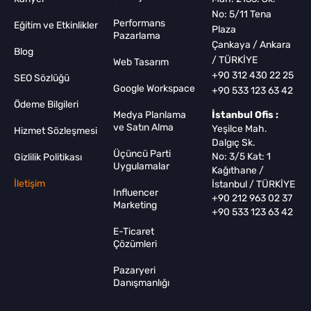
No: 5/11 Tena
Performans
Eğitim ve Etkinlikler
Plaza
Pazarlama
Çankaya / Ankara
Blog
/ TÜRKİYE
Web Tasarım
+90 312 430 22 25
SEO Sözlüğü
Google Workspace
+90 533 123 63 42
Ödeme Bilgileri
Medya Planlama
İstanbul Ofis :
ve Satın Alma
Yeşilce Mah.
Hizmet Sözleşmesi
Dalgıç Sk.
Üçüncü Parti
No: 3/5 Kat: 1
Gizlilik Politikası
Uygulamalar
Kağıthane /
İletişim
İstanbul / TÜRKİYE
Influencer
+90 212 963 02 37
Marketing
+90 533 123 63 42
E-Ticaret
Çözümleri
Pazaryeri
Danışmanlığı