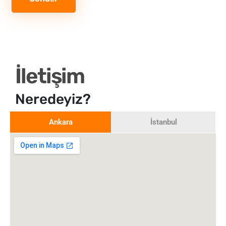
t
İletişim
Neredeyiz?
Ankara
İstanbul