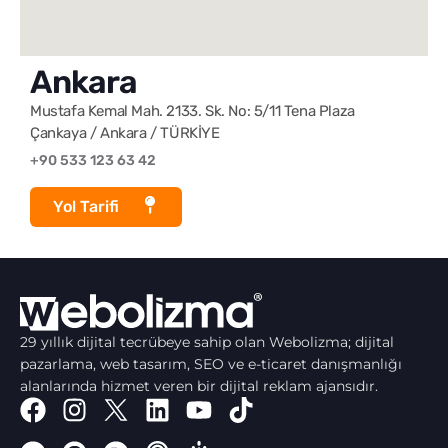
Ankara
Mustafa Kemal Mah. 2133. Sk. No: 5/11 Tena Plaza
Çankaya / Ankara / TÜRKİYE
+90 533 123 63 42
Yol Tarifi
29 yıllık dijital tecrübeye sahip olan Webolizma; dijital
pazarlama, web tasarım, SEO ve e-ticaret danışmanlığı
alanlarında hizmet veren bir dijital reklam ajansıdır.