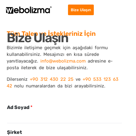
Bize Ulaşın
Tüm Talep ve İstekleriniz İçin
Bize Ulaşın
Bizimle iletişime geçmek için aşağıdaki formu
kullanabilirsiniz. Mesajınızı en kısa sürede
yanıtlayacağız.
info@webolizma.com
adresine e-
posta ileterek de bize ulaşabilirsiniz.
Dilerseniz
+90 312 430 22 25
ve
+90 533 123 63
42
nolu numaralardan da bizi arayabilirsiniz.
Ad Soyad
*
Şirket