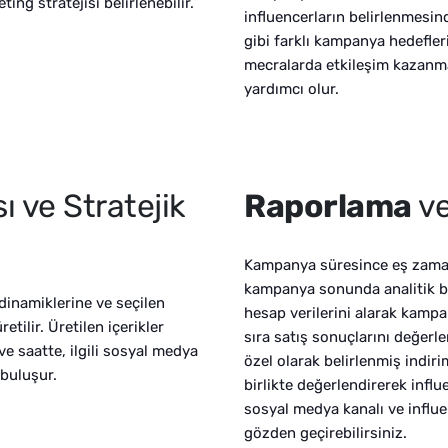
ing stratejisi belirlenebilir.
influencerların belirlenmesin
gibi farklı kampanya hedefleri
mecralarda etkileşim kazanma
yardımcı olur.
ı ve Stratejik
Raporlama
v
Kampanya süresince eş zamanl
kampanya sonunda analitik bir
dinamiklerine ve seçilen
hesap verilerini alarak kampa
etilir. Üretilen içerikler
sıra satış sonuçlarını değer
e saatte, ilgili sosyal medya
özel olarak belirlenmiş indiri
 buluşur.
birlikte değerlendirerek influ
sosyal medya kanalı ve influ
gözden geçirebilirsiniz.