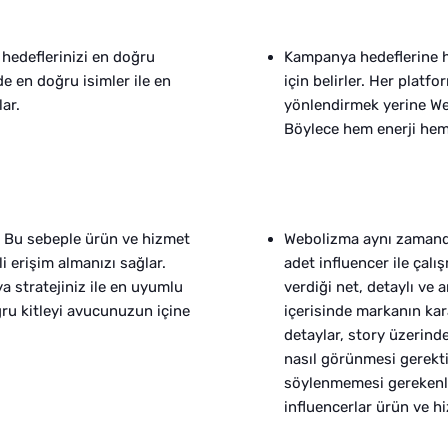
hedeflerinizi en doğru
Kampanya hedeflerine h
de en doğru isimler ile en
için belirler. Her plat
ar.
yönlendirmek yerine Web
Böylece hem enerji hem
r. Bu sebeple ürün ve hizmet
Webolizma aynı zamanda
i erişim almanızı sağlar.
adet influencer ile çalı
 stratejiniz ile en uyumlu
verdiği net, detaylı ve an
ğru kitleyi avucunuzun içine
içerisinde markanın kar
detaylar, story üzerind
nasıl görünmesi gerekti
söylenmemesi gerekenler 
influencerlar ürün ve h