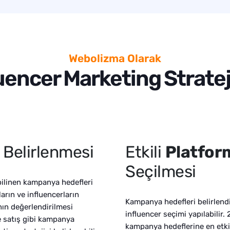
Webolizma Olarak
uencer Marketing Strate
 Belirlenmesi
Etkili
Platfor
Seçilmesi
bilinen kampanya hedefleri
ların ve influencerların
Kampanya hedefleri belirlend
nın değerlendirilmesi
influencer seçimi yapılabilir
ve satış gibi kampanya
kampanya hedeflerine en etkin