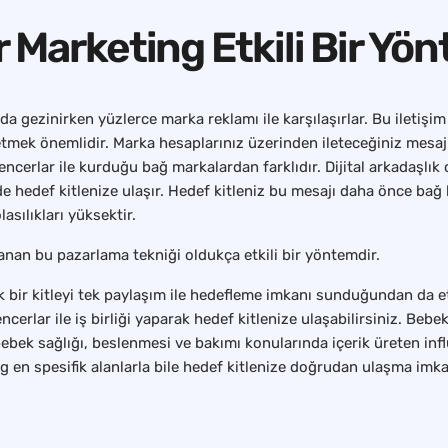
 Marketing Etkili Bir Yö
da gezinirken yüzlerce marka reklamı ile karşılaşırlar. Bu iletişi
retmek önemlidir. Marka hesaplarınız üzerinden ileteceğiniz mesa
luencerlar ile kurduğu bağ markalardan farklıdır. Dijital arkadaşlı
e hedef kitlenize ulaşır. Hedef kitleniz bu mesajı daha önce bağ 
sılıkları yüksektir.
anan bu pazarlama tekniği oldukça etkili bir yöntemdir.
ük bir kitleyi tek paylaşım ile hedefleme imkanı sunduğundan da e
ncerlar ile iş birliği yaparak hedef kitlenize ulaşabilirsiniz. Beb
 bebek sağlığı, beslenmesi ve bakımı konularında içerik üreten inf
ting en spesifik alanlarla bile hedef kitlenize doğrudan ulaşma im