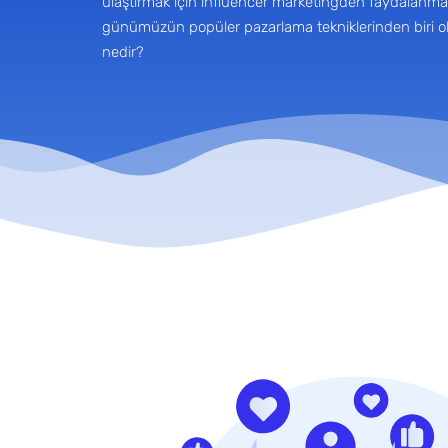
ulaştırmak için influencer marketingden faydalan
günümüzün popüler pazarlama tekniklerinden biri o
nedir?