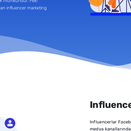
mak mümkündür. Peki
lan influencer marketing
Influenc
Influencerlar Faceb
medya kanallarında 