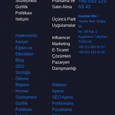
+90 533 123
Sözleşmesi
Planlama ve
63 42
Gizlilik
Satın Alma
Politikası
İstanbul Ofis :
İletişim
Üçüncü Parti
Yeşilce Mah. Dalgıç
Uygulamalar
Sk.
×
No: 3/5 Kat: 1
Hakkımızda
Kağıthane / İstanbul /
Influencer
Kariyer
TÜRKİYE
Marketing
+90 212 963 02 37
Eğitim ve
E-Ticaret
+90 533 123 63 42
Etkinlikler
Çözümleri
Blog
Pazaryeri
SEO
Danışmanlığı
Sözlüğü
Ödeme
×
Bilgileri
Reklam
Hizmet
Ajansı
Sözleşmesi
SEO Ajansı
Gizlilik
Performans
Politikası
Pazarlama