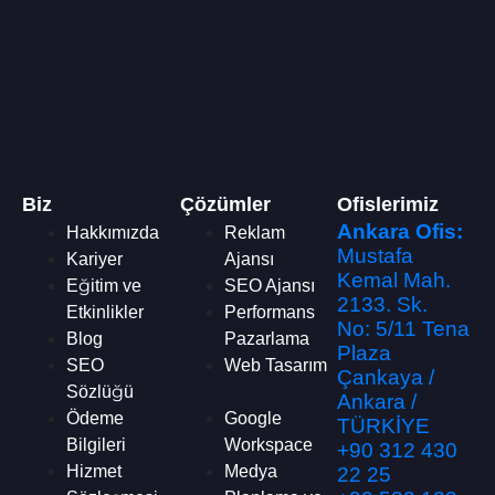
Biz
Çözümler
Ofislerimiz
Ankara Ofis:
Hakkımızda
Reklam
Mustafa
Kariyer
Ajansı
Kemal Mah.
Eğitim ve
SEO Ajansı
2133. Sk.
Etkinlikler
Performans
No: 5/11 Tena
Blog
Pazarlama
Plaza
SEO
Web Tasarım
Çankaya /
Sözlüğü
Ankara /
Ödeme
Google
TÜRKİYE
Bilgileri
Workspace
+90 312 430
Hizmet
Medya
22 25