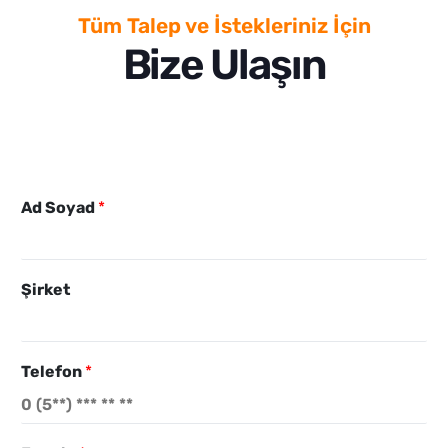
Tüm Talep ve İstekleriniz İçin
Bize Ulaşın
Ad Soyad
*
Şirket
T
Telefon
*
e
l
e
f