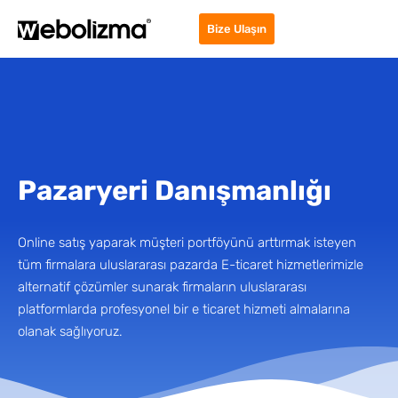
Bize Ulaşın
Pazaryeri Danışmanlığı
Online satış yaparak müşteri portföyünü arttırmak isteyen
tüm firmalara uluslararası pazarda E-ticaret hizmetlerimizle
alternatif çözümler sunarak firmaların uluslararası
platformlarda profesyonel bir e ticaret hizmeti almalarına
olanak sağlıyoruz.