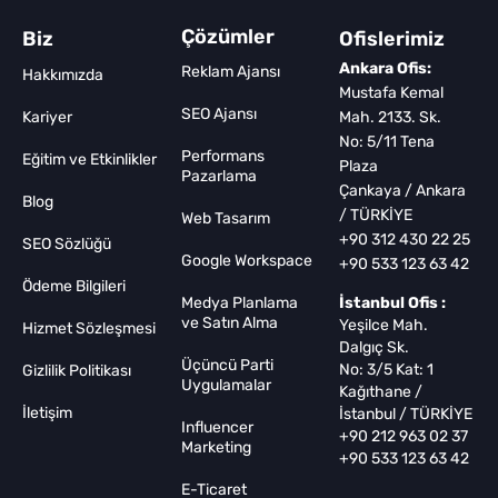
Çözümler
Biz
Ofislerimiz
Ankara Ofis:
Reklam Ajansı
Hakkımızda
Mustafa Kemal
SEO Ajansı
Kariyer
Mah. 2133. Sk.
No: 5/11 Tena
Performans
Eğitim ve Etkinlikler
Plaza
Pazarlama
Çankaya / Ankara
Blog
/ TÜRKİYE
Web Tasarım
+90 312 430 22 25
SEO Sözlüğü
Google Workspace
+90 533 123 63 42
Ödeme Bilgileri
Medya Planlama
İstanbul Ofis :
ve Satın Alma
Yeşilce Mah.
Hizmet Sözleşmesi
Dalgıç Sk.
Üçüncü Parti
No: 3/5 Kat: 1
Gizlilik Politikası
Uygulamalar
Kağıthane /
İletişim
İstanbul / TÜRKİYE
Influencer
+90 212 963 02 37
Marketing
+90 533 123 63 42
E-Ticaret