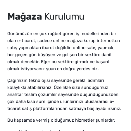
Mağaza
Kurulumu
Günümüzün en çok rağbet gören iş modellerinden biri
olan e-ticaret, sadece online mağaza kurup internetten
satış yapmaktan ibaret değildir. online satış yapmak,
her geçen gün büyüyen ve gelişen bir sektöre dahil
olmak demektir. Eğer bu sektöre girmek ve başarılı
olmak istiyorsanız şuan en doğru yerdesiniz.
Çağımızın teknolojisi sayesinde gerekli adımları
kolaylıkla atabilirsiniz. Özellikle size sunduğumuz
anahtar teslim çözümler sayesinde düşündüğünüzden
çok daha kısa süre içinde ürünlerinizi uluslararası e-
ticaret satış platformlarından satmaya başlayabilirsiniz.
Bu kapsamda vermiş olduğumuz hizmetler şunlardır;