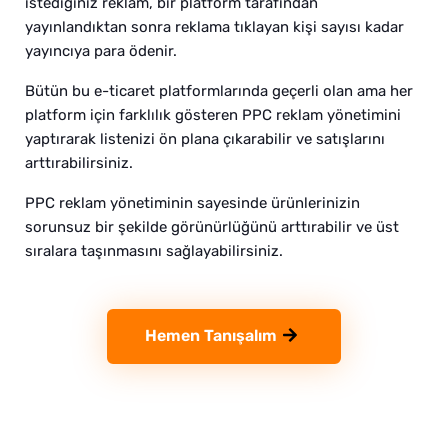
istediğiniz reklam, bir platform tarafından
yayınlandıktan sonra reklama tıklayan kişi sayısı kadar
yayıncıya para ödenir.
Bütün bu e-ticaret platformlarında geçerli olan ama her
platform için farklılık gösteren PPC reklam yönetimini
yaptırarak listenizi ön plana çıkarabilir ve satışlarını
arttırabilirsiniz.
PPC reklam yönetiminin sayesinde ürünlerinizin
sorunsuz bir şekilde görünürlüğünü arttırabilir ve üst
sıralara taşınmasını sağlayabilirsiniz.
Hemen Tanışalım