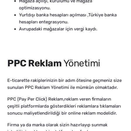
Mağaza açılışı, kurulumu ve mağaza
optimizasyonu.
Yurtdışı banka hesapları açılması ,Türkiye banka
hesapları entegrasyonu.
Avrupadaki mağazalar için vergi kaydı.
PPC Reklam
Yönetimi
E-ticarette rakiplerinizin bir adım ötesine geçmeniz size
sunulan PPC Reklam Yönetimi ile mümkün olmaktadır.
PPC (Pay Per Click) Reklam,reklam veren firmaların
çeşitli platformlarda gösterdikleri reklamlara tıklamaları
sonucu maliyetlendirildiği bir online reklam modelidir.
Firma ya da marka olarak sizin hazırlayıp sunmak