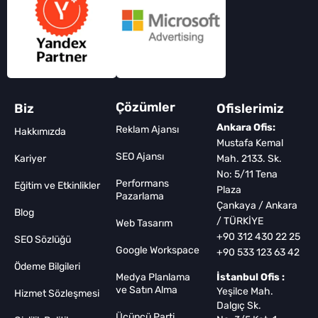
Çözümler
Biz
Ofislerimiz
Ankara Ofis:
Reklam Ajansı
Hakkımızda
Mustafa Kemal
SEO Ajansı
Kariyer
Mah. 2133. Sk.
No: 5/11 Tena
Performans
Eğitim ve Etkinlikler
Plaza
Pazarlama
Çankaya / Ankara
Blog
/ TÜRKİYE
Web Tasarım
+90 312 430 22 25
SEO Sözlüğü
Google Workspace
+90 533 123 63 42
Ödeme Bilgileri
Medya Planlama
İstanbul Ofis :
ve Satın Alma
Yeşilce Mah.
Hizmet Sözleşmesi
Dalgıç Sk.
Üçüncü Parti