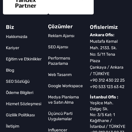
Çözümler
Biz
Ofislerimiz
Ankara Ofis:
Reklam Ajansı
Hakkımızda
Mustafa Kemal
SEO Ajansı
Kariyer
Mah. 2133. Sk.
No: 5/11 Tena
Performans
Eğitim ve Etkinlikler
Plaza
Pazarlama
Çankaya / Ankara
Blog
/ TÜRKİYE
Web Tasarım
+90 312 430 22 25
SEO Sözlüğü
Google Workspace
+90 533 123 63 42
Ödeme Bilgileri
Medya Planlama
İstanbul Ofis :
ve Satın Alma
Yeşilce Mah.
Hizmet Sözleşmesi
Dalgıç Sk.
Üçüncü Parti
No: 3/5 Kat: 1
Gizlilik Politikası
Uygulamalar
Kağıthane /
İletişim
İstanbul / TÜRKİYE
Influencer