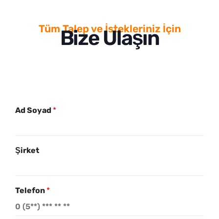
Tüm Talep ve İstekleriniz İçin
Bize Ulaşın
Ad Soyad
*
M
Şirket
e
s
a
j
Telefon
*
ı
n
ı