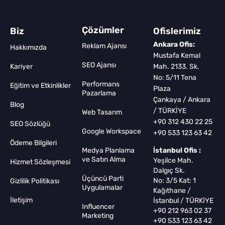
Çözümler
Biz
Ofislerimiz
Ankara Ofis:
Reklam Ajansı
Hakkımızda
Mustafa Kemal
SEO Ajansı
Kariyer
Mah. 2133. Sk.
No: 5/11 Tena
Performans
Eğitim ve Etkinlikler
Plaza
Pazarlama
Çankaya / Ankara
Blog
/ TÜRKİYE
Web Tasarım
+90 312 430 22 25
SEO Sözlüğü
Google Workspace
+90 533 123 63 42
Ödeme Bilgileri
Medya Planlama
İstanbul Ofis :
ve Satın Alma
Yeşilce Mah.
Hizmet Sözleşmesi
Dalgıç Sk.
Üçüncü Parti
No: 3/5 Kat: 1
Gizlilik Politikası
Uygulamalar
Kağıthane /
İletişim
İstanbul / TÜRKİYE
Influencer
+90 212 963 02 37
Marketing
+90 533 123 63 42