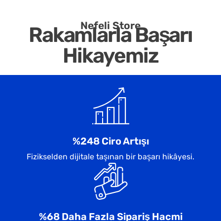
Nefeli Store
Rakamlarla Başarı
Hikayemiz
%248 Ciro Artışı
Fizikselden dijitale taşınan bir başarı hikâyesi.
%68 Daha Fazla Sipariş Hacmi