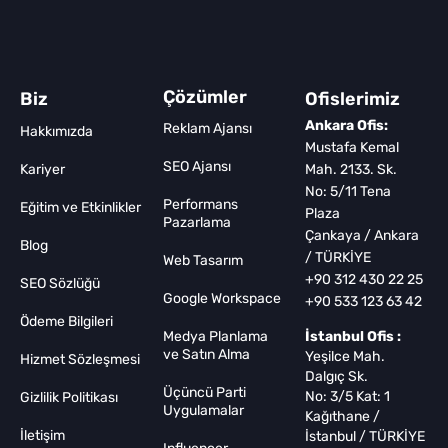
Çözümler
Biz
Ofislerimiz
Ankara Ofis:
Reklam Ajansı
Hakkımızda
Mustafa Kemal
SEO Ajansı
Kariyer
Mah. 2133. Sk.
No: 5/11 Tena
Performans
Eğitim ve Etkinlikler
Plaza
Pazarlama
Çankaya / Ankara
Blog
/ TÜRKİYE
Web Tasarım
+90 312 430 22 25
SEO Sözlüğü
Google Workspace
+90 533 123 63 42
Ödeme Bilgileri
Medya Planlama
İstanbul Ofis :
ve Satın Alma
Yeşilce Mah.
Hizmet Sözleşmesi
Dalgıç Sk.
Üçüncü Parti
No: 3/5 Kat: 1
Gizlilik Politikası
Uygulamalar
Kağıthane /
İletişim
İstanbul / TÜRKİYE