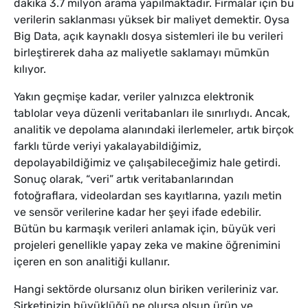
dakika 3.7 milyon arama yapılmaktadır. Firmalar için bu
verilerin saklanması yüksek bir maliyet demektir. Oysa
Big Data, açık kaynaklı dosya sistemleri ile bu verileri
birleştirerek daha az maliyetle saklamayı mümkün
kılıyor.
Yakın geçmişe kadar, veriler yalnızca elektronik
tablolar veya düzenli veritabanları ile sınırlıydı. Ancak,
analitik ve depolama alanındaki ilerlemeler, artık birçok
farklı türde veriyi yakalayabildiğimiz,
depolayabildiğimiz ve çalışabileceğimiz hale getirdi.
Sonuç olarak, “veri” artık veritabanlarından
fotoğraflara, videolardan ses kayıtlarına, yazılı metin
ve sensör verilerine kadar her şeyi ifade edebilir.
Bütün bu karmaşık verileri anlamak için, büyük veri
projeleri genellikle yapay zeka ve makine öğrenimini
içeren en son analitiği kullanır.
Hangi sektörde olursanız olun biriken verileriniz var.
Şirketinizin büyüklüğü ne olursa olsun ürün ve