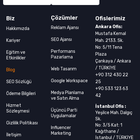
Çözümler
Biz
Ofislerimiz
Ankara Ofis:
Reklam Ajansı
Hakkımızda
Mustafa Kemal
SEO Ajansı
Kariyer
Mah. 2133. Sk.
No: 5/11 Tena
Performans
Eğitim ve
Plaza
Pazarlama
Etkinlikler
Çankaya / Ankara
/ TÜRKİYE
Web Tasarım
Blog
+90 312 430 22
Google Workspace
SEO Sözlüğü
25
+90 533 123 63
Medya Planlama
Ödeme Bilgileri
42
ve Satın Alma
Hizmet
İstanbul Ofis :
Üçüncü Parti
Sözleşmesi
Yeşilce Mah. Dalgıç
Uygulamalar
Sk.
Gizlilik Politikası
No: 3/5 Kat: 1
Influencer
Kağıthane /
Marketing
İletişim
İstanbul / TÜRKİYE