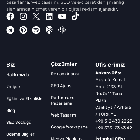
pazarlama, web tasarım, SEO ve e-ticaret danışmanlığı
alanlarında hizmet veren bir dijital reklam ajansıdır.
Çözümler
Biz
Ofislerimiz
Ankara Ofis:
Reklam Ajansı
Hakkımızda
Mustafa Kemal
SEO Ajansı
Kariyer
Mah. 2133. Sk.
No: 5/11 Tena
Performans
Eğitim ve Etkinlikler
Plaza
Pazarlama
Çankaya / Ankara
Blog
/ TÜRKİYE
Web Tasarım
+90 312 430 22 25
SEO Sözlüğü
Google Workspace
+90 533 123 63 42
Ödeme Bilgileri
Medya Planlama
İstanbul Ofis :