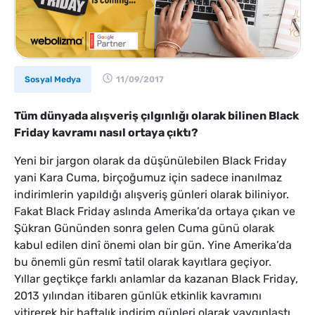
Sosyal Medya
11/09/2017
Tüm dünyada alışveriş çılgınlığı olarak bilinen Black
Friday kavramı nasıl ortaya çıktı?
Yeni bir jargon olarak da düşünülebilen Black Friday
yani Kara Cuma, birçoğumuz için sadece inanılmaz
indirimlerin yapıldığı alışveriş günleri olarak biliniyor.
Fakat Black Friday aslında Amerika’da ortaya çıkan ve
Şükran Gününden sonra gelen Cuma günü olarak
kabul edilen dinî önemi olan bir gün. Yine Amerika’da
bu önemli gün resmî tatil olarak kayıtlara geçiyor.
Yıllar geçtikçe farklı anlamlar da kazanan Black Friday,
2013 yılından itibaren günlük etkinlik kavramını
yitirerek bir haftalık indirim günleri olarak yaygınlaştı.