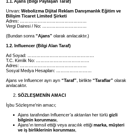
1.1. Ajans (Bilgi Paylaşan Taraf)
Unvan:
Webolizma Dijital Reklam Danışmanlık Eğitim ve
Bilişim Ticaret Limited Şirketi
Adres: ………………………………………
Vergi Dairesi / No: …………………………
(Bundan sonra
“Ajans”
olarak anılacaktır.)
1.2. Influencer (Bilgi Alan Taraf)
Ad Soyad: ………………………………………
T.C. Kimlik No: ………………………………
Adres: ………………………………………
Sosyal Medya Hesapları: ……………………
Ajans ve Influencer ayrı ayrı
“Taraf”
, birlikte
“Taraflar”
olarak
anılacaktır.
SÖZLEŞMENİN AMACI
İşbu Sözleşme’nin amacı;
Ajans tarafından Influencer’a aktarılan her türlü
gizli
bilginin korunması
,
Ajans’ın temsil ettiği veya aracılık ettiği
marka, müşteri
ve iş birliklerinin korunması
,