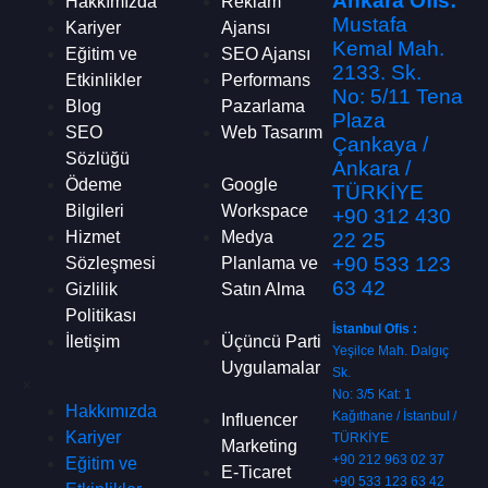
Ankara Ofis:
Hakkımızda
Reklam
Mustafa
Kariyer
Ajansı
Kemal Mah.
Eğitim ve
SEO Ajansı
2133. Sk.
Etkinlikler
Performans
No: 5/11 Tena
Blog
Pazarlama
Plaza
SEO
Web Tasarım
Çankaya /
Sözlüğü
Ankara /
Ödeme
Google
TÜRKİYE
Bilgileri
Workspace
+90 312 430
Hizmet
Medya
22 25
+90 533 123
Sözleşmesi
Planlama ve
63 42
Gizlilik
Satın Alma
Politikası
İstanbul Ofis :
İletişim
Üçüncü Parti
Yeşilce Mah. Dalgıç
Uygulamalar
Sk.
×
No: 3/5 Kat: 1
Hakkımızda
Kağıthane / İstanbul /
Influencer
Kariyer
TÜRKİYE
Marketing
+90 212 963 02 37
Eğitim ve
E-Ticaret
+90 533 123 63 42