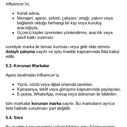
Influencer’ın;
Kendi adına,
Menajeri, ajansı, şirketi, çalışanı, ortağı, yakını veya
bağlantılı olduğu herhangi bir kişi veya kuruluş
aracılığıyla,
Üçüncü kişiler üzerinden yönlendirme, aracılık veya
pasif katkı sunması
suretiyle marka ile temas kurması veya gelir elde etmesi
dolaylı çalışma
sayılır ve işbu madde kapsamında ihlal kabul
edilir.
5.3. Korunan Markalar
Ajans tarafından Influencer’a;
Yazılı, sözlü veya dijital ortamda tanıtılan,
Kampanya, teklif veya görüşme kapsamında paylaşılan,
E-posta, WhatsApp, mesaj veya doküman ile bildirilen
tüm markalar
korunan marka
sayılır. Bu markaların ayrıca
liste halinde sunulması şart değildir.
5.4. Süre
Bu madde kapsamındaki yükümlülükler, işbu Sözleşme’nin