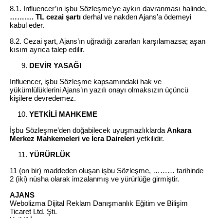
8.1. Influencer’ın işbu Sözleşme’ye aykırı davranması halinde,
………. TL cezai şartı
derhal ve nakden Ajans’a ödemeyi
kabul eder.
8.2. Cezai şart, Ajans’ın uğradığı zararları karşılamazsa; aşan
kısım ayrıca talep edilir.
DEVİR YASAĞI
Influencer, işbu Sözleşme kapsamındaki hak ve
yükümlülüklerini Ajans’ın yazılı onayı olmaksızın üçüncü
kişilere devredemez.
YETKİLİ MAHKEME
İşbu Sözleşme’den doğabilecek uyuşmazlıklarda
Ankara
Merkez Mahkemeleri ve İcra Daireleri
yetkilidir.
YÜRÜRLÜK
11 (on bir) maddeden oluşan işbu Sözleşme, ……… tarihinde
2 (iki) nüsha olarak imzalanmış ve yürürlüğe girmiştir.
AJANS
Webolizma Dijital Reklam Danışmanlık Eğitim ve Bilişim
Ticaret Ltd. Şti.