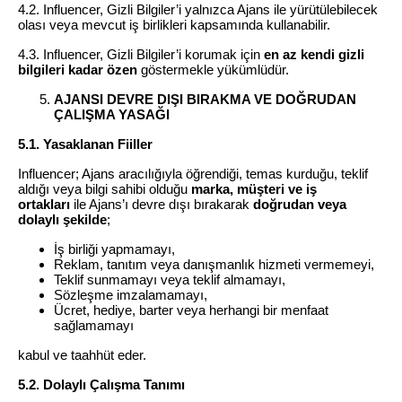
4.2. Influencer, Gizli Bilgiler’i yalnızca Ajans ile yürütülebilecek
olası veya mevcut iş birlikleri kapsamında kullanabilir.
4.3. Influencer, Gizli Bilgiler’i korumak için
en az kendi gizli
bilgileri kadar özen
göstermekle yükümlüdür.
AJANSI DEVRE DIŞI BIRAKMA VE DOĞRUDAN
ÇALIŞMA YASAĞI
5.1. Yasaklanan Fiiller
Influencer; Ajans aracılığıyla öğrendiği, temas kurduğu, teklif
aldığı veya bilgi sahibi olduğu
marka, müşteri ve iş
ortakları
ile Ajans’ı devre dışı bırakarak
doğrudan veya
dolaylı şekilde
;
İş birliği yapmamayı,
Reklam, tanıtım veya danışmanlık hizmeti vermemeyi,
Teklif sunmamayı veya teklif almamayı,
Sözleşme imzalamamayı,
Ücret, hediye, barter veya herhangi bir menfaat
sağlamamayı
kabul ve taahhüt eder.
5.2. Dolaylı Çalışma Tanımı