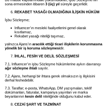
sona ermesinden itibaren
3 (üç) yıl
süreyle geçerlidir.
REKABET YASAĞI OLMADIĞINA İLİŞKİN HÜKÜM
İşbu Sözleşme;
Influencer’ın mesleki faaliyetlerini genel olarak
kısıtlamaz,
Rekabet yasağı niteliği taşımaz,
yalnızca Ajans’ın
aracılık ettiği ticari ilişkilerin korunmasına
yönelik bir iş koruma sözleşmesi
dir.
İHLAL, FESİH VE DELİL SÖZLEŞMESİ
7.1. Influencer’ın işbu Sözleşme hükümlerine aykırı davranışı
ağır sözleşme ihlali
sayılır.
7.2. Ajans, herhangi bir ihtara gerek olmaksızın iş ilişkisini
derhal feshedebilir.
7.3. Taraflar; e-posta, WhatsApp, DM yazışmaları, teklif
dokümanları, faturalar, kampanya yayınları ve marka
beyanlarının
kesin delil
niteliğinde olduğunu kabul eder.
CEZAİ ŞART VE TAZMİNAT