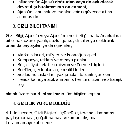
Influencer’ın Ajans’ı
doğrudan veya dolaylı olarak
devre dışı bırakmasının önlenmesi
,
Ajans’ın ticari hak ve menfaatlerinin güvence altına
alınmasıdır.
GİZLİ BİLGİ TANIMI
Gizli Bilgi; Ajans’a veya Ajans’ın temsil ettiği marka/markalara
ait olmak üzere, yazılı, sözlü, görsel, dijital veya elektronik
ortamda paylaşılan ya da öğrenilen;
Marka isimleri, müşteri ve iş ortağı bilgileri
Kampanya, reklam ve medya planları
Bütçe, fiyat, teklif, komisyon ve ödeme bilgileri
Brief’ler, içerik planları, kreatif fikirler
Sözleşme taslakları, yazışmalar, toplantı içerikleri
Henüz kamuya açıklanmamış her türlü ticari ve stratejik
bilgi
olmak üzere
sınırlı olmaksızın
tüm bilgileri kapsar.
GİZLİLİK YÜKÜMLÜLÜĞÜ
4.1. Influencer, Gizli Bilgiler’i üçüncü kişilere açıklamamayı,
paylaşmamayı, çoğaltmamayı ve amacı dışında
kullanmamayı kabul eder.