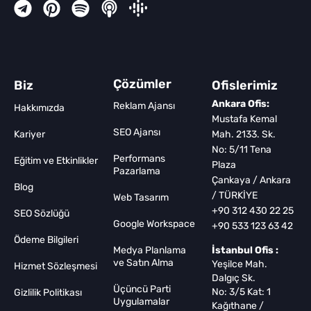
Çözümler
Biz
Ofislerimiz
Ankara Ofis:
Reklam Ajansı
Hakkımızda
Mustafa Kemal
SEO Ajansı
Kariyer
Mah. 2133. Sk.
No: 5/11 Tena
Performans
Eğitim ve Etkinlikler
Plaza
Pazarlama
Çankaya / Ankara
Blog
/ TÜRKİYE
Web Tasarım
+90 312 430 22 25
SEO Sözlüğü
Google Workspace
+90 533 123 63 42
Ödeme Bilgileri
Medya Planlama
İstanbul Ofis :
ve Satın Alma
Yeşilce Mah.
Hizmet Sözleşmesi
Dalgıç Sk.
Üçüncü Parti
No: 3/5 Kat: 1
Gizlilik Politikası
Uygulamalar
Kağıthane /