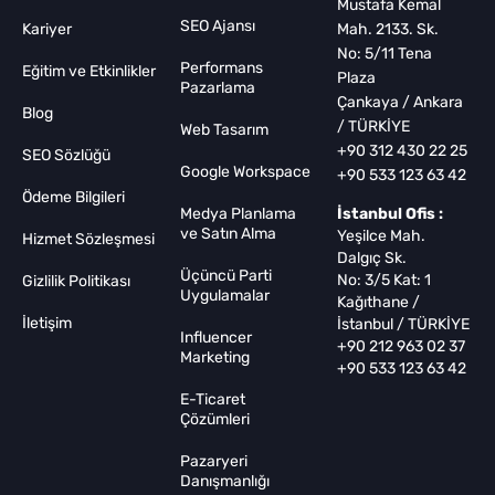
Mustafa Kemal
SEO Ajansı
Kariyer
Mah. 2133. Sk.
No: 5/11 Tena
Performans
Eğitim ve Etkinlikler
Plaza
Pazarlama
Çankaya / Ankara
Blog
/ TÜRKİYE
Web Tasarım
+90 312 430 22 25
SEO Sözlüğü
Google Workspace
+90 533 123 63 42
Ödeme Bilgileri
Medya Planlama
İstanbul Ofis :
ve Satın Alma
Yeşilce Mah.
Hizmet Sözleşmesi
Dalgıç Sk.
Üçüncü Parti
No: 3/5 Kat: 1
Gizlilik Politikası
Uygulamalar
Kağıthane /
İletişim
İstanbul / TÜRKİYE
Influencer
+90 212 963 02 37
Marketing
+90 533 123 63 42
E-Ticaret
Çözümleri
Pazaryeri
Danışmanlığı