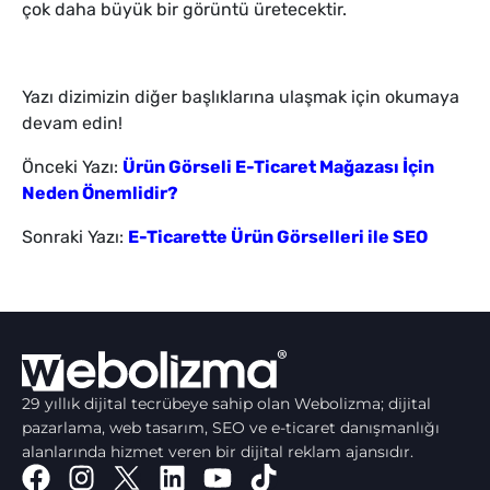
çok daha büyük bir görüntü üretecektir.
Yazı dizimizin diğer başlıklarına ulaşmak için okumaya
devam edin!
Önceki Yazı:
Ürün Görseli E-Ticaret Mağazası İçin
Neden Önemlidir?
Sonraki Yazı:
E-Ticarette Ürün Görselleri ile SEO
29 yıllık dijital tecrübeye sahip olan Webolizma; dijital
pazarlama, web tasarım, SEO ve e-ticaret danışmanlığı
alanlarında hizmet veren bir dijital reklam ajansıdır.