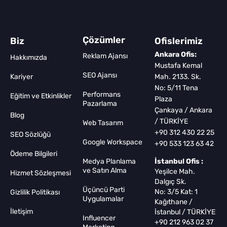
Çözümler
Biz
Ofislerimiz
Ankara Ofis:
Reklam Ajansı
Hakkımızda
Mustafa Kemal
SEO Ajansı
Kariyer
Mah. 2133. Sk.
No: 5/11 Tena
Performans
Eğitim ve Etkinlikler
Plaza
Pazarlama
Çankaya / Ankara
Blog
/ TÜRKİYE
Web Tasarım
+90 312 430 22 25
SEO Sözlüğü
Google Workspace
+90 533 123 63 42
Ödeme Bilgileri
Medya Planlama
İstanbul Ofis :
ve Satın Alma
Yeşilce Mah.
Hizmet Sözleşmesi
Dalgıç Sk.
Üçüncü Parti
No: 3/5 Kat: 1
Gizlilik Politikası
Uygulamalar
Kağıthane /
İletişim
İstanbul / TÜRKİYE
Influencer
+90 212 963 02 37