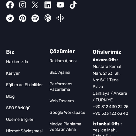
Çözümler
Biz
Ofislerimiz
Ankara Ofis:
Reklam Ajansı
Hakkımızda
Mustafa Kemal
SEO Ajansı
Kariyer
Mah. 2133. Sk.
No: 5/11 Tena
Performans
Eğitim ve Etkinlikler
Plaza
Pazarlama
Çankaya / Ankara
Blog
/ TÜRKİYE
Web Tasarım
+90 312 430 22 25
SEO Sözlüğü
Google Workspace
+90 533 123 63 42
Ödeme Bilgileri
Medya Planlama
İstanbul Ofis :
ve Satın Alma
Yeşilce Mah.
Hizmet Sözleşmesi