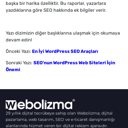
başka bir harika özelliktir. Bu raporlar, yazarlara
yazdıklarına göre SEO hakkında ek bilgiler verir.
Yazı dizimizin diğer başlıklarına ulaşmak için okumaya
devam edin!
Önceki Yazı:
En İyi WordPress SEO Araçları
Sonraki Yazı:
SEO’nun WordPress Web Siteleri İçin
Önemi
29 yıllık dijital tecrübeye sahip olan Webolizma; dijital
pazarlama, web tasarım, SEO ve e-ticaret danışmanlığı
alanlarında hizmet veren bir dijital reklam ajansıdır.