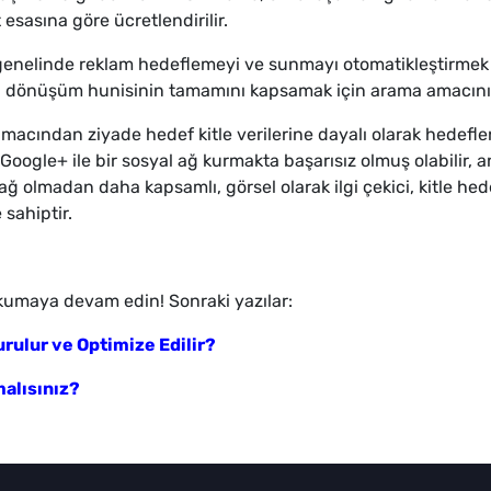
 esasına göre ücretlendirilir.
nelinde reklam hedeflemeyi ve sunmayı otomatikleştirmek içi
’ın dönüşüm hunisinin tamamını kapsamak için arama amacının 
ından ziyade hedef kitle verilerine dayalı olarak hedeflene
 Google+ ile bir sosyal ağ kurmakta başarısız olmuş olabilir
ağ olmadan daha kapsamlı, görsel olarak ilgi çekici, kitle hed
sahiptir.
 okumaya devam edin! Sonraki yazılar:
rulur ve Optimize Edilir?
alısınız?