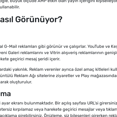
oogle, büyük ölçüde AMP etkin olan yayın içeriğini kişiselleşt
llanabilir.
Nasıl Görünüyor?
al G-Mail reklamları gibi görünür ve çalışırlar. YouTube ve Keş
eni Galeri reklamlarını ve Vitrin alışveriş reklamlarının geniş
ete geçirici mesaj şeridi içerir.
rdaki yakınlık. Reklam verenler ayrıca özel amaç kitleleri kulla
rüntülü Reklam Ağı sitelerine ziyaretler ve Play mağazasında
arak oluşturulur.
lama
yar ekranı bulunmaktadır. Bir açılış sayfası URL’si girersiniz
etersiz kırpılamaz veya harekete geçirici mesajlar veya tıkla
 açıklama girebilirsiniz. Önizleme, siz bileşenleri girerken re