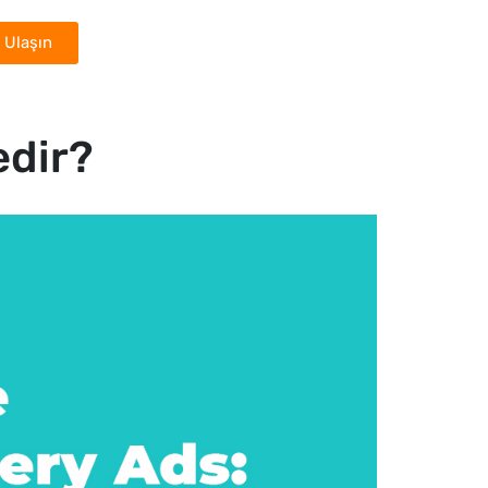
 Ulaşın
edir?