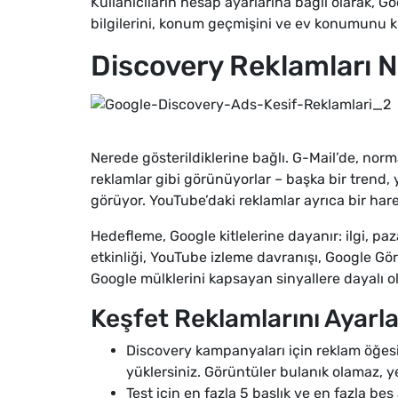
Kullanıcıların hesap ayarlarına bağlı olarak, G
bilgilerini, konum geçmişini ve ev konumunu ku
Discovery Reklamları 
Nerede gösterildiklerine bağlı. G-Mail’de, norm
reklamlar gibi görünüyorlar – başka bir trend, y
görüyor. YouTube’daki reklamlar ayrıca bir harek
Hedefleme, Google kitlelerine dayanır: ilgi, paza
etkinliği, YouTube izleme davranışı, Google Gö
Google mülklerini kapsayan sinyallere dayalı ol
Keşfet Reklamlarını Ayar
Discovery kampanyaları için reklam öğesi a
yüklersiniz. Görüntüler bulanık olamaz, y
Test için en fazla 5 başlık ve en fazla beş