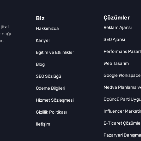
Çözümler
Biz
jital
Reklam Ajansı
Hakkımızda
nlığı
SEO Ajansı
r.
Kariyer
Performans Pazar
Eğitim ve Etkinlikler
Web Tasarım
Blog
Google Workspace
SEO Sözlüğü
Medya Planlama ve
Ödeme Bilgileri
Üçüncü Parti Uygu
Hizmet Sözleşmesi
Influencer Marketi
Gizlilik Politikası
E-Ticaret Çözümler
İletişim
Pazaryeri Danışman