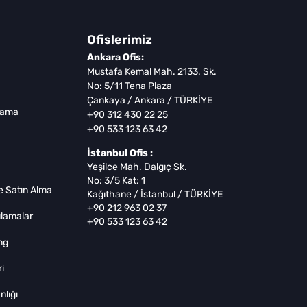
Ofislerimiz
Ankara Ofis:
Mustafa Kemal Mah. 2133. Sk.
No: 5/11 Tena Plaza
Çankaya / Ankara / TÜRKİYE
lama
+90 312 430 22 25
+90 533 123 63 42
İstanbul Ofis :
Yeşilce Mah. Dalgıç Sk.
No: 3/5 Kat: 1
 Satın Alma
Kağıthane / İstanbul / TÜRKİYE
+90 212 963 02 37
lamalar
+90 533 123 63 42
ng
i
lığı