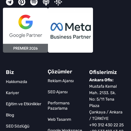
Çözümler
Biz
Ofislerimiz
Ankara Ofis:
Reklam Ajansı
Hakkımızda
Mustafa Kemal
SEO Ajansı
Kariyer
Mah. 2133. Sk.
No: 5/11 Tena
Performans
Eğitim ve Etkinlikler
Plaza
Pazarlama
Çankaya / Ankara
Blog
/ TÜRKİYE
Web Tasarım
+90 312 430 22 25
SEO Sözlüğü
Google Workspace