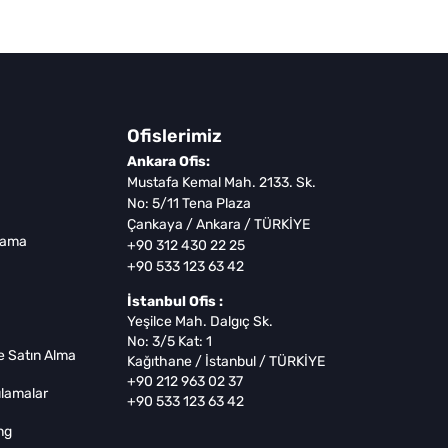
Ofislerimiz
Ankara Ofis:
Mustafa Kemal Mah. 2133. Sk.
No: 5/11 Tena Plaza
Çankaya / Ankara / TÜRKİYE
lama
+90 312 430 22 25
+90 533 123 63 42
İstanbul Ofis :
Yeşilce Mah. Dalgıç Sk.
No: 3/5 Kat: 1
 Satın Alma
Kağıthane / İstanbul / TÜRKİYE
+90 212 963 02 37
lamalar
+90 533 123 63 42
ng