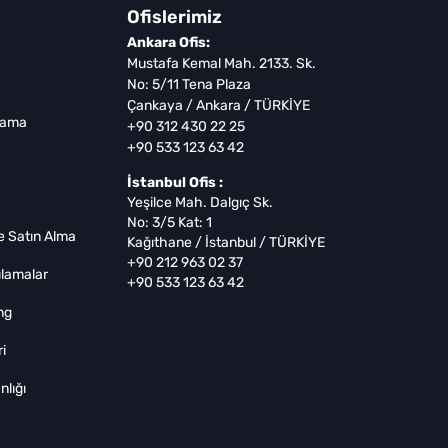
Ofislerimiz
Ankara Ofis:
Mustafa Kemal Mah. 2133. Sk.
No: 5/11 Tena Plaza
Çankaya / Ankara / TÜRKİYE
lama
+90 312 430 22 25
+90 533 123 63 42
İstanbul Ofis :
Yeşilce Mah. Dalgıç Sk.
No: 3/5 Kat: 1
 Satın Alma
Kağıthane / İstanbul / TÜRKİYE
+90 212 963 02 37
lamalar
+90 533 123 63 42
ng
i
lığı