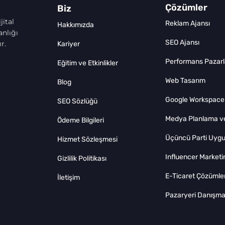
Çözümler
Biz
jital
Reklam Ajansı
Hakkımızda
nlığı
SEO Ajansı
r.
Kariyer
Performans Pazar
Eğitim ve Etkinlikler
Web Tasarım
Blog
Google Workspace
SEO Sözlüğü
Medya Planlama ve
Ödeme Bilgileri
Üçüncü Parti Uygu
Hizmet Sözleşmesi
Influencer Marketi
Gizlilik Politikası
E-Ticaret Çözümler
İletişim
Pazaryeri Danışman