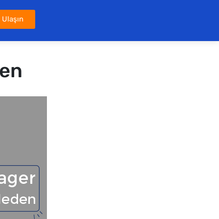
 Ulaşın
den