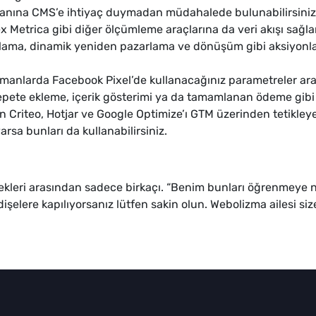
alanına CMS’e ihtiyaç duymadan müdahalede bulunabilirsiniz
ex Metrica gibi diğer ölçümleme araçlarına da veri akışı sa
arlama, dinamik yeniden pazarlama ve dönüşüm gibi aksiyon
manlarda Facebook Pixel’de kullanacağınız parametreler aracı
epete ekleme, içerik gösterimi ya da tamamlanan ödeme gibi
en Criteo, Hotjar ve Google Optimize’ı GTM üzerinden tetikleye
rsa bunları da kullanabilirsiniz.
cekleri arasından sadece birkaçı. “Benim bunları öğrenmeye 
elere kapılıyorsanız lütfen sakin olun. Webolizma ailesi s