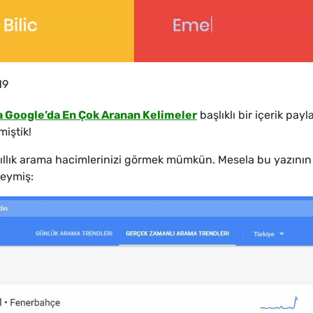
19
a Google’da En Çok Aranan Kelimeler
başlıklı bir içerik pay
iştik!
yıllık arama hacimlerinizi görmek mümkün. Mesela bu yazının 
deymiş: