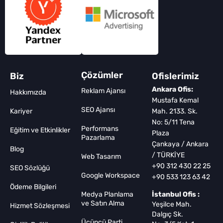
Çözümler
Biz
Ofislerimiz
Ankara Ofis:
Reklam Ajansı
Hakkımızda
Mustafa Kemal
SEO Ajansı
Kariyer
Mah. 2133. Sk.
No: 5/11 Tena
Performans
Eğitim ve Etkinlikler
Plaza
Pazarlama
Çankaya / Ankara
Blog
/ TÜRKİYE
Web Tasarım
+90 312 430 22 25
SEO Sözlüğü
Google Workspace
+90 533 123 63 42
Ödeme Bilgileri
Medya Planlama
İstanbul Ofis :
ve Satın Alma
Yeşilce Mah.
Hizmet Sözleşmesi
Dalgıç Sk.
Üçüncü Parti