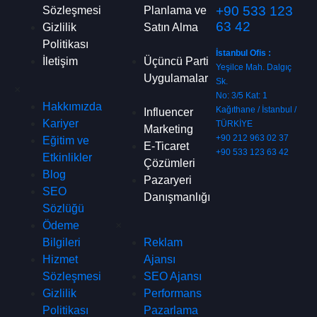
+90 533 123
Sözleşmesi
Planlama ve
63 42
Gizlilik
Satın Alma
Politikası
İstanbul Ofis :
İletişim
Üçüncü Parti
Yeşilce Mah. Dalgıç
Uygulamalar
Sk.
×
No: 3/5 Kat: 1
Hakkımızda
Kağıthane / İstanbul /
Influencer
Kariyer
TÜRKİYE
Marketing
+90 212 963 02 37
Eğitim ve
E-Ticaret
+90 533 123 63 42
Etkinlikler
Çözümleri
Blog
Pazaryeri
SEO
Danışmanlığı
Sözlüğü
Ödeme
×
Bilgileri
Reklam
Hizmet
Ajansı
Sözleşmesi
SEO Ajansı
Gizlilik
Performans
Politikası
Pazarlama