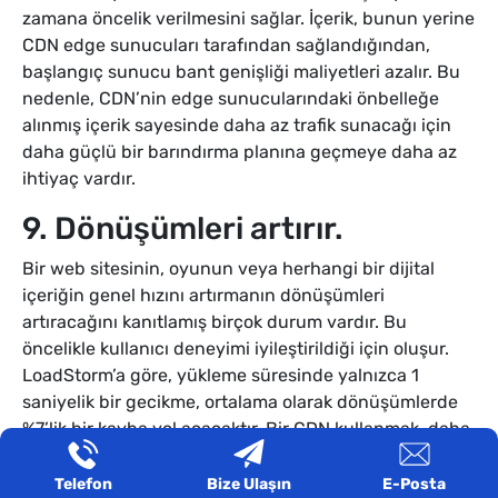
zamana öncelik verilmesini sağlar. İçerik, bunun yerine
CDN edge sunucuları tarafından sağlandığından,
başlangıç sunucu bant genişliği maliyetleri azalır. Bu
nedenle, CDN’nin edge sunucularındaki önbelleğe
alınmış içerik sayesinde daha az trafik sunacağı için
daha güçlü bir barındırma planına geçmeye daha az
ihtiyaç vardır.
9. Dönüşümleri artırır.
Bir web sitesinin, oyunun veya herhangi bir dijital
içeriğin genel hızını artırmanın dönüşümleri
artıracağını kanıtlamış birçok durum vardır. Bu
öncelikle kullanıcı deneyimi iyileştirildiği için oluşur.
LoadStorm’a göre, yükleme süresinde yalnızca 1
saniyelik bir gecikme, ortalama olarak dönüşümlerde
%7’lik bir kayba yol açacaktır. Bir CDN kullanmak, daha
yüksek satış hedeflerine ulaşmak için dönüşümleri
artırabilir.
Telefon
Bize Ulaşın
E-Posta