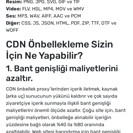
Resim:
PNG, JPG, SVG, GIF ve TIF
Video:
FLV, HSL, MP4, MOV ve WMV
Ses:
MP3, WAV, AIFF, AAC ve PCM
Diğer:
CSS, JS, JSON, HTML, PDF, ZIP, TTF, OTF ve
WOFF
CDN Önbellekleme Sizin
İçin Ne Yapabilir?
1. Bant genişliği maliyetlerini
azaltır.
CDN önbellek proxy’lerinden içerik iletmek, kaynak
(arka uç) sunucunun yükünü kaldırır ve çok sayıda
ziyaretçiye içerik sunmayla ilişkili bant genişliği
maliyetlerini önemli ölçüde azaltır. Çoğu site için, bant
genişliği maliyetleri, önbelleğe alınabilir içeriğin
yüzdesine bağlı olarak %40 ila %80 oranında
azaltılabilir. Web sitesi barındırma için bant genişliği