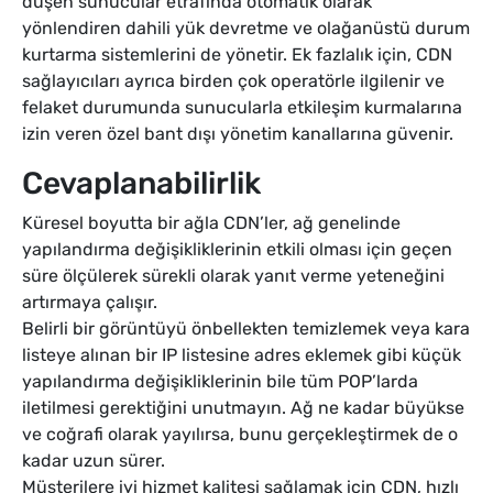
düşen sunucular etrafında otomatik olarak
yönlendiren dahili yük devretme ve olağanüstü durum
kurtarma sistemlerini de yönetir. Ek fazlalık için, CDN
sağlayıcıları ayrıca birden çok operatörle ilgilenir ve
felaket durumunda sunucularla etkileşim kurmalarına
izin veren özel bant dışı yönetim kanallarına güvenir.
Cevaplanabilirlik
Küresel boyutta bir ağla CDN’ler, ağ genelinde
yapılandırma değişikliklerinin etkili olması için geçen
süre ölçülerek sürekli olarak yanıt verme yeteneğini
artırmaya çalışır.
Belirli bir görüntüyü önbellekten temizlemek veya kara
listeye alınan bir IP listesine adres eklemek gibi küçük
yapılandırma değişikliklerinin bile tüm POP’larda
iletilmesi gerektiğini unutmayın. Ağ ne kadar büyükse
ve coğrafi olarak yayılırsa, bunu gerçekleştirmek de o
kadar uzun sürer.
Müşterilere iyi hizmet kalitesi sağlamak için CDN, hızlı