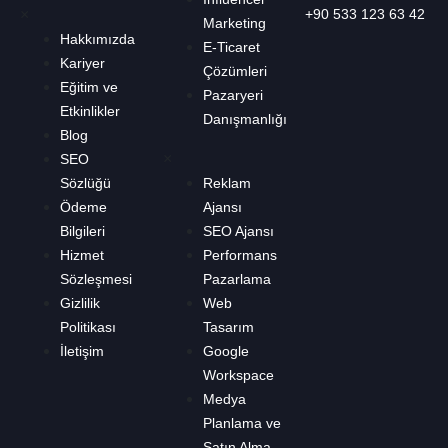
×
+90 533 123 63 42
Marketing
Hakkımızda
E-Ticaret
Kariyer
Çözümleri
Eğitim ve
Pazaryeri
Etkinlikler
Danışmanlığı
Blog
×
SEO
Sözlüğü
Reklam
Ödeme
Ajansı
Bilgileri
SEO Ajansı
Hizmet
Performans
Sözleşmesi
Pazarlama
Gizlilik
Web
Politikası
Tasarım
İletişim
Google
Workspace
Medya
Planlama ve
Satın Alma