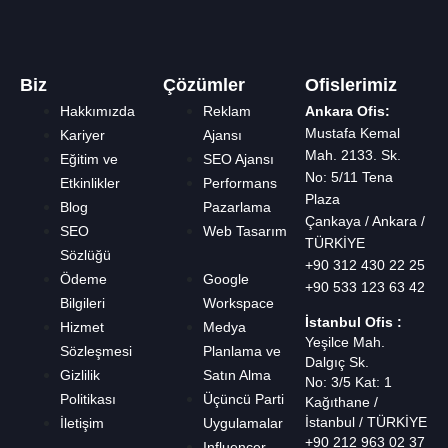
Biz
Çözümler
Ofislerimiz
Hakkımızda
Reklam
Ankara Ofis:
Mustafa Kemal
Kariyer
Ajansı
Mah. 2133. Sk.
Eğitim ve
SEO Ajansı
No: 5/11 Tena
Etkinlikler
Performans
Plaza
Blog
Pazarlama
Çankaya / Ankara /
SEO
Web Tasarım
TÜRKİYE
Sözlüğü
+90 312 430 22 25
Ödeme
Google
+90 533 123 63 42
Bilgileri
Workspace
İstanbul Ofis :
Hizmet
Medya
Yeşilce Mah.
Sözleşmesi
Planlama ve
Dalgıç Sk.
Gizlilik
Satın Alma
No: 3/5 Kat: 1
Politikası
Üçüncü Parti
Kağıthane /
İstanbul / TÜRKİYE
İletişim
Uygulamalar
+90 212 963 02 37
Influencer