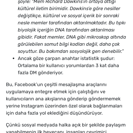
şöyle: “Mem Richard Dawkins’in ortaya attığı
kültürel iletim birimidir. Dawkins’e göre nesiller
değiştikçe, kültürel ve sosyal içerik bir sonraki
nesle memler tarafından aktarılmaktadır. Bu tıpkı
biyolojik içeriğin DNA tarafından aktarılması
gibidir. Fakat memler, DNA gibi mikroskop altında
görülebilen somut bilgi kodları değil, daha çok
soyuttur. Bu bakımdan sosyolojik gen denebilir.”
Ancak göze çarpan anahtar istatistik şudur:
Ortalama bir kullanıcı yorumlardan 3 kat daha
fazla DM gönderiyor.
Bu, Facebook’un çeşitli mesajlaşma araçlarını
uygulamaya entegre etmek için çalıştığını ve
kullanıcıların ana akışlarına gönderip göndermemek
yerine Instagram üzerinden özel olarak bağlanmaları
için daha fazla yol eklediğini düşündürüyor.
Çünkü sosyal medyada halka açık bir şekilde paylaşım
yapabilmenin ilk heyecanı, insanları çevrimiçi