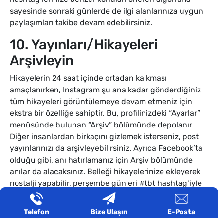
sayesinde sonraki günlerde de ilgi alanlarınıza uygun
paylaşımları takibe devam edebilirsiniz.
10. Yayınları/Hikayeleri
Arşivleyin
Hikayelerin 24 saat içinde ortadan kalkması
amaçlanırken, Instagram şu ana kadar gönderdiğiniz
tüm hikayeleri görüntülemeye devam etmeniz için
ekstra bir özelliğe sahiptir. Bu, profilinizdeki “Ayarlar”
menüsünde bulunan “Arşiv” bölümünde depolanır.
Diğer insanlardan birkaçını gizlemek isterseniz, post
yayınlarınızı da arşivleyebilirsiniz. Ayrıca Facebook’ta
olduğu gibi, anı hatırlamanız için Arşiv bölümünde
anılar da alacaksınız. Belleği hikayelerinize ekleyerek
nostalji yapabilir, perşembe günleri #tbt hashtag’iyle
yeniden yayınlamayı seçebilirsiniz. =)
Telefon
Bize Ulaşın
E-Posta
Umarım Instagram’ın şimdiye kadar kazandığı popüler