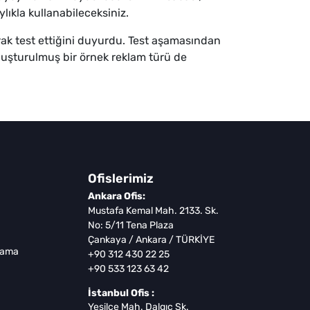
lıkla kullanabileceksiniz.
arak test ettiğini duyurdu. Test aşamasından
luşturulmuş bir örnek reklam türü de
Ofislerimiz
Ankara Ofis:
Mustafa Kemal Mah. 2133. Sk.
No: 5/11 Tena Plaza
Çankaya / Ankara / TÜRKİYE
lama
+90 312 430 22 25
+90 533 123 63 42
İstanbul Ofis :
Yeşilce Mah. Dalgıç Sk.