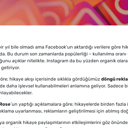
 bir yıl bile olmadı ama Facebook’un aktardığı verilere göre hik
a. Bu durum son zamanlarda popülerliği – kullanılma oranı
ğunu açıklar nitelikte. Instagram da bu yüzden organik olarak k
getiriyor.
öre; hikaye akışı içerisinde sıklıkla gördüğümüz
döngü rekl
erde daha işlevsel kullanabilmeleri anlamına geliyor. Sadece 
nlayabilecekler.
 Rose
’un yaptığı açıklamalara göre; hikayelerde birden fazla
eklama uyarlanması, reklamların geliştirilmesi için atılmış doğa
aya organik hikaye paylaşımlarının etkileşimlerini göz önünd