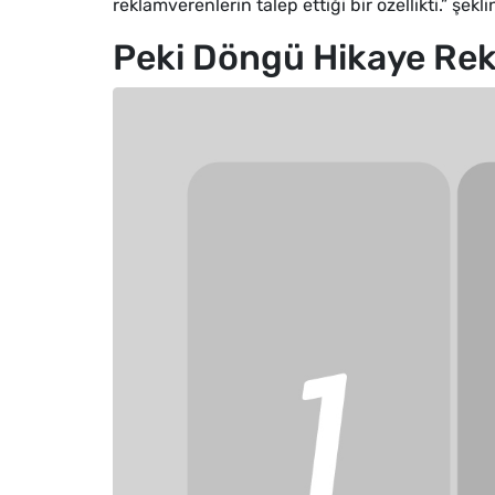
reklamverenlerin talep ettiği bir özellikti.” şe
Peki Döngü Hikaye Rekl