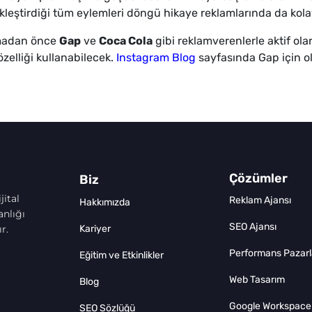
kleştirdiği tüm eylemleri döngü hikaye reklamlarında da kolay
açmadan önce
Gap
ve
Coca Cola
gibi reklamverenlerle aktif ol
zelliği kullanabilecek.
Instagram Blog
sayfasında Gap için o
Çözümler
Biz
jital
Reklam Ajansı
Hakkımızda
nlığı
SEO Ajansı
r.
Kariyer
Performans Pazar
Eğitim ve Etkinlikler
Web Tasarım
Blog
Google Workspace
SEO Sözlüğü