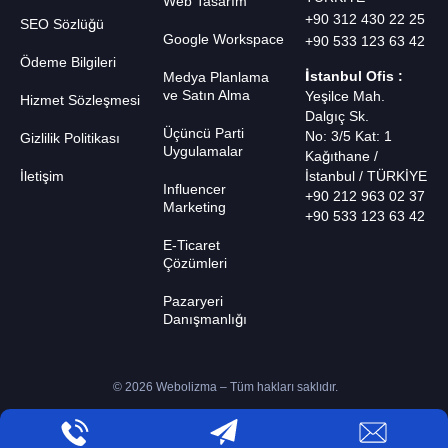
Web Tasarım
+90 312 430 22 25
SEO Sözlüğü
Google Workspace
+90 533 123 63 42
Ödeme Bilgileri
İstanbul Ofis :
Medya Planlama
ve Satın Alma
Yeşilce Mah.
Hizmet Sözleşmesi
Dalgıç Sk.
Üçüncü Parti
No: 3/5 Kat: 1
Gizlilik Politikası
Uygulamalar
Kağıthane /
İletişim
İstanbul / TÜRKİYE
Influencer
+90 212 963 02 37
Marketing
+90 533 123 63 42
E-Ticaret
Çözümleri
Pazaryeri
Danışmanlığı
© 2026 Webolizma – Tüm hakları saklıdır.