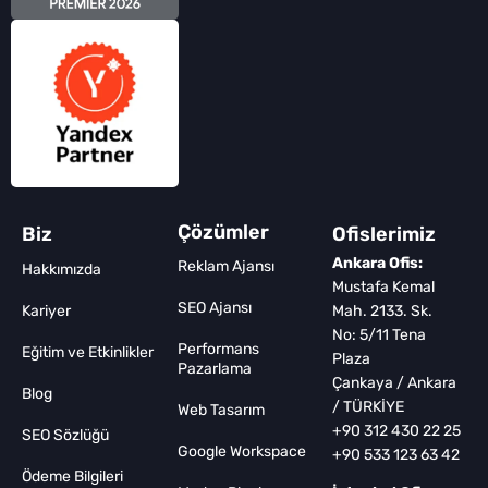
Çözümler
Biz
Ofislerimiz
Ankara Ofis:
Reklam Ajansı
Hakkımızda
Mustafa Kemal
SEO Ajansı
Kariyer
Mah. 2133. Sk.
No: 5/11 Tena
Performans
Eğitim ve Etkinlikler
Plaza
Pazarlama
Çankaya / Ankara
Blog
/ TÜRKİYE
Web Tasarım
+90 312 430 22 25
SEO Sözlüğü
Google Workspace
+90 533 123 63 42
Ödeme Bilgileri