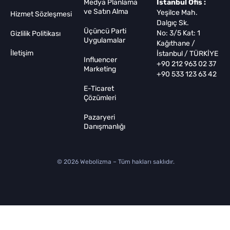
Medya Planlama
İstanbul Ofis :
ve Satın Alma
Yeşilce Mah.
Hizmet Sözleşmesi
Dalgıç Sk.
Üçüncü Parti
No: 3/5 Kat: 1
Gizlilik Politikası
Uygulamalar
Kağıthane /
İletişim
İstanbul / TÜRKİYE
Influencer
+90 212 963 02 37
Marketing
+90 533 123 63 42
E-Ticaret
Çözümleri
Pazaryeri
Danışmanlığı
© 2026 Webolizma – Tüm hakları saklıdır.