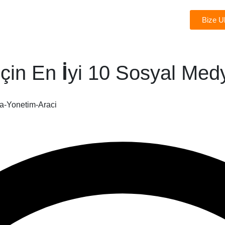
Bize U
Çözümler
Başarı Hikâyeleri
Ödüllerimiz
İçin En İyi 10 Sosyal Me