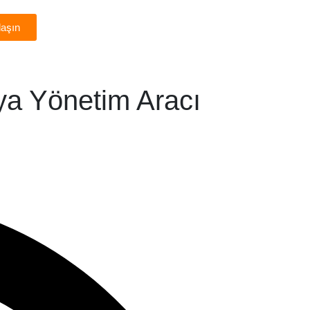
laşın
dya Yönetim Aracı