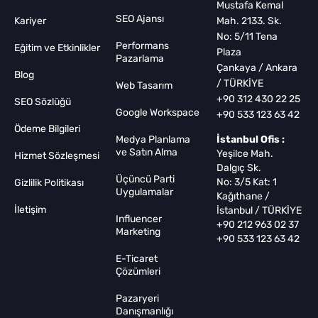
Mustafa Kemal
SEO Ajansı
Kariyer
Mah. 2133. Sk.
No: 5/11 Tena
Performans
Eğitim ve Etkinlikler
Plaza
Pazarlama
Çankaya / Ankara
Blog
/ TÜRKİYE
Web Tasarım
+90 312 430 22 25
SEO Sözlüğü
Google Workspace
+90 533 123 63 42
Ödeme Bilgileri
Medya Planlama
İstanbul Ofis :
ve Satın Alma
Yeşilce Mah.
Hizmet Sözleşmesi
Dalgıç Sk.
Üçüncü Parti
No: 3/5 Kat: 1
Gizlilik Politikası
Uygulamalar
Kağıthane /
İletişim
İstanbul / TÜRKİYE
Influencer
+90 212 963 02 37
Marketing
+90 533 123 63 42
E-Ticaret
Çözümleri
Pazaryeri
Danışmanlığı