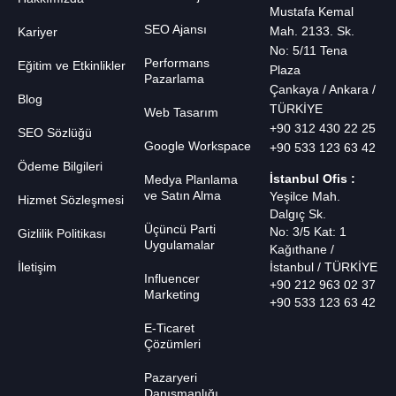
Mustafa Kemal
SEO Ajansı
Mah. 2133. Sk.
Kariyer
No: 5/11 Tena
Performans
Eğitim ve Etkinlikler
Plaza
Pazarlama
Çankaya / Ankara /
Blog
TÜRKİYE
Web Tasarım
+90 312 430 22 25
SEO Sözlüğü
Google Workspace
+90 533 123 63 42
Ödeme Bilgileri
İstanbul Ofis :
Medya Planlama
ve Satın Alma
Yeşilce Mah.
Hizmet Sözleşmesi
Dalgıç Sk.
Üçüncü Parti
No: 3/5 Kat: 1
Gizlilik Politikası
Uygulamalar
Kağıthane /
İletişim
İstanbul / TÜRKİYE
Influencer
+90 212 963 02 37
Marketing
+90 533 123 63 42
E-Ticaret
Çözümleri
Pazaryeri
Danışmanlığı