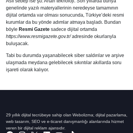
Asıl sebep ise şu: Artan teknoloji. Son yıllarda dünya
genelinde yazılı materyallerinin neredeyse tamamının
dijital ortamda var olması sonucunda, Türkiye’deki resmi
kurumlar da bu yönde adımlar atmaya başladı. Bundan
böyle
Resmi Gazete
sadece dijital ortamda
https://www.resmigazete.gov.tr/
adresinde okurlarıyla
buluşacak.
Tabi bu durumda yaşanabilecek siber saldırılar ve arşive
ulaşmada meydana gelebilecek sıkıntılar akıllarda soru
işareti olarak kalıyor.
29 yıllık dijital tecrübeye sahip olan Webolizma; dijital pazarlama,
web tasarım, SEO ve e-ticaret danışmanlığı alanlarında hizmet
veren bir dijital reklam ajansıdır.