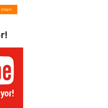
 Ulaşın
r!