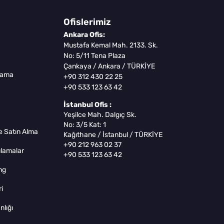
Ofislerimiz
Ankara Ofis:
Mustafa Kemal Mah. 2133. Sk.
No: 5/11 Tena Plaza
Çankaya / Ankara / TÜRKİYE
lama
+90 312 430 22 25
+90 533 123 63 42
İstanbul Ofis :
Yeşilce Mah. Dalgıç Sk.
No: 3/5 Kat: 1
 Satın Alma
Kağıthane / İstanbul / TÜRKİYE
+90 212 963 02 37
lamalar
+90 533 123 63 42
ng
i
lığı