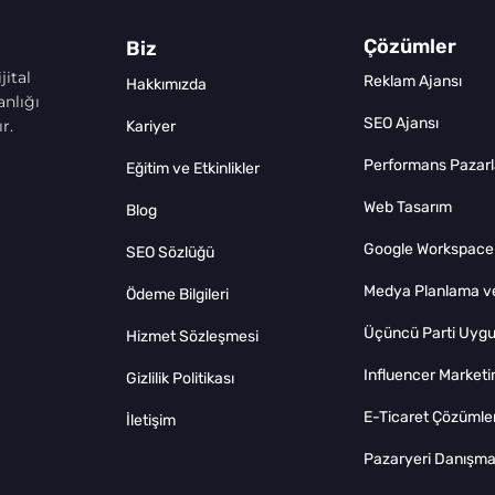
Çözümler
Biz
jital
Reklam Ajansı
Hakkımızda
nlığı
SEO Ajansı
r.
Kariyer
Performans Pazar
Eğitim ve Etkinlikler
Web Tasarım
Blog
Google Workspace
SEO Sözlüğü
Medya Planlama ve
Ödeme Bilgileri
Üçüncü Parti Uygu
Hizmet Sözleşmesi
Influencer Marketi
Gizlilik Politikası
E-Ticaret Çözümler
İletişim
Pazaryeri Danışman