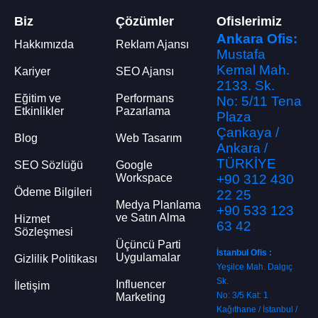
Biz
Çözümler
Ofislerimiz
Ankara Ofis:
Hakkımızda
Reklam Ajansı
Mustafa
Kemal Mah.
Kariyer
SEO Ajansı
2133. Sk.
Eğitim ve
Performans
No: 5/11 Tena
Etkinlikler
Pazarlama
Plaza
Çankaya /
Blog
Web Tasarım
Ankara /
TÜRKİYE
SEO Sözlüğü
Google
Workspace
+90 312 430
Ödeme Bilgileri
22 25
Medya Planlama
+90 533 123
ve Satın Alma
Hizmet
63 42
Sözleşmesi
Üçüncü Parti
İstanbul Ofis :
Uygulamalar
Gizlilik Politikası
Yeşilce Mah. Dalgıç
Sk.
Influencer
İletişim
No: 3/5 Kat: 1
Marketing
Kağıthane / İstanbul /