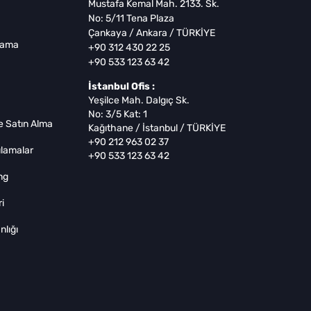
Mustafa Kemal Mah. 2133. Sk.
No: 5/11 Tena Plaza
Çankaya / Ankara / TÜRKİYE
lama
+90 312 430 22 25
+90 533 123 63 42
İstanbul Ofis :
Yeşilce Mah. Dalgıç Sk.
No: 3/5 Kat: 1
 Satın Alma
Kağıthane / İstanbul / TÜRKİYE
+90 212 963 02 37
lamalar
+90 533 123 63 42
ng
i
lığı