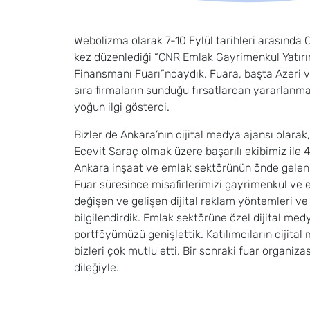
Webolizma olarak 7-10 Eylül tarihleri arasında 
kez düzenlediği “CNR Emlak Gayrimenkul Yatırım
Finansmanı Fuarı”ndaydık. Fuara, başta Azeri v
sıra firmaların sunduğu fırsatlardan yararlanmak
yoğun ilgi gösterdi.
Bizler de Ankara’nın dijital medya ajansı olara
Ecevit Saraç olmak üzere başarılı ekibimiz ile
Ankara inşaat ve emlak sektörünün önde gelen t
Fuar süresince misafirlerimizi gayrimenkul ve 
değişen ve gelişen dijital reklam yöntemleri v
bilgilendirdik. Emlak sektörüne özel dijital me
portföyümüzü genişlettik. Katılımcıların dijital
bizleri çok mutlu etti. Bir sonraki fuar organi
dileğiyle
.