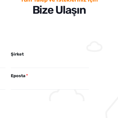
Bize Ulaşın
*
Şirket
M
e
s
a
Eposta
*
j
ı
n
ı
z
*