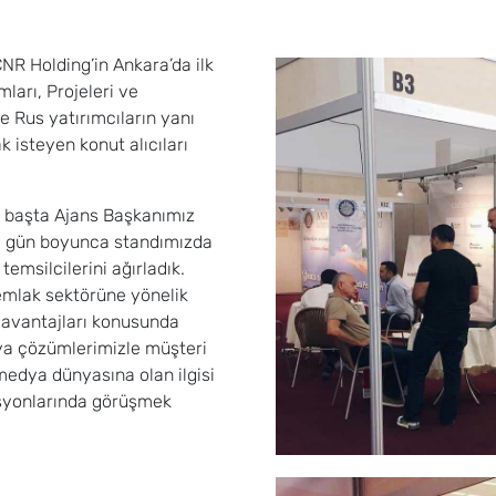
CNR Holding’in Ankara’da ilk
ları, Projeleri ve
e Rus yatırımcıların yanı
 isteyen konut alıcıları
k, başta Ajans Başkanımız
 4 gün boyunca standımızda
emsilcilerini ağırladık.
emlak sektörüne yönelik
e avantajları konusunda
dya çözümlerimizle müşteri
 medya dünyasına olan ilgisi
zasyonlarında görüşmek