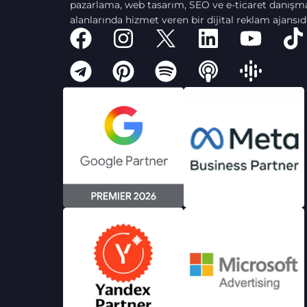
pazarlama, web tasarım, SEO ve e-ticaret danışma
alanlarında hizmet veren bir dijital reklam ajansıdı