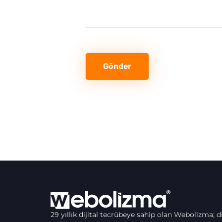
Gönder
29 yıllık dijital tecrübeye sahip olan Webolizma; di