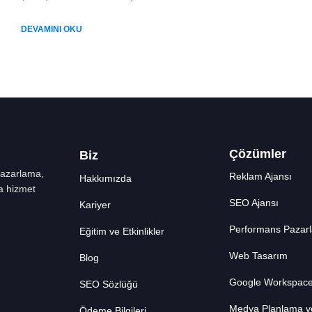
DEVAMINI OKU
Çözümler
Biz
 pazarlama,
Reklam Ajansı
Hakkımızda
a hizmet
SEO Ajansı
Kariyer
Performans Pazar
Eğitim ve Etkinlikler
Web Tasarım
Blog
Google Workspac
SEO Sözlüğü
Medya Planlama v
Ödeme Bilgileri