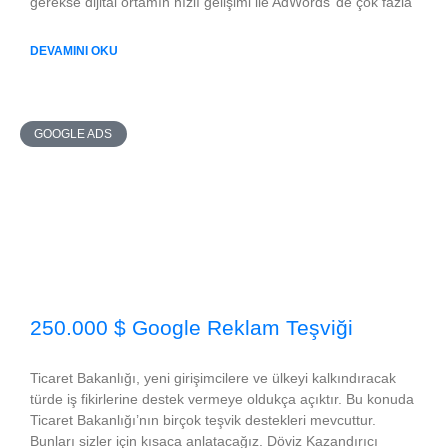
gerekse dijital ortamın hızlı gelişimi ile AdWords’ de çok fazla
DEVAMINI OKU
GOOGLE ADS
250.000 $ Google Reklam Teşviği
Ticaret Bakanlığı, yeni girişimcilere ve ülkeyi kalkındıracak
türde iş fikirlerine destek vermeye oldukça açıktır. Bu konuda
Ticaret Bakanlığı’nın birçok teşvik destekleri mevcuttur.
Bunları sizler için kısaca anlatacağız. Döviz Kazandırıcı