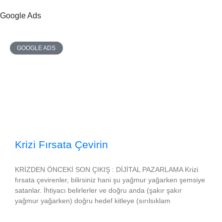
Google Ads
Biz
GOOGLE ADS
Krizi Fırsata Çevirin
KRİZDEN ÖNCEKİ SON ÇIKIŞ : DİJİTAL PAZARLAMA Krizi
fırsata çevirenler, bilirsiniz hani şu yağmur yağarken şemsiye
satanlar. İhtiyacı belirlerler ve doğru anda (şakır şakır
yağmur yağarken) doğru hedef kitleye (sırılsıklam