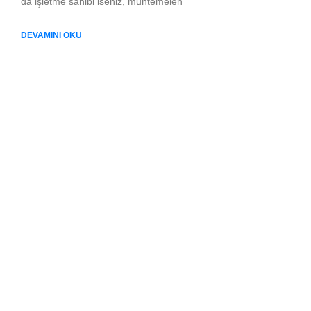
da işletme sahibi iseniz, muhtemelen
DEVAMINI OKU